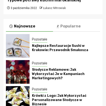
Typowe potrawy kuchni marokańskiej
3 października 2022
Łukasz Mitrowiak
Najnowsze
Popularne
Pozostałe
Najlepsze Restauracje Sushi w
Krakowie: Przewodnik Smakosza
Pozostałe
Słodycze Reklamowe: Jak
Wykorzystać Je w Kampaniach
Marketingowych?
Pozostałe
Krówki z Logo: Jak Wykorzystać
Personalizowane Słodycze w
Biznesie