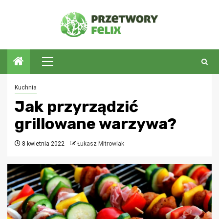
Przejdź
do
treści
Menu
główne
Kuchnia
Jak przyrządzić
grillowane warzywa?
8 kwietnia 2022
Łukasz Mitrowiak