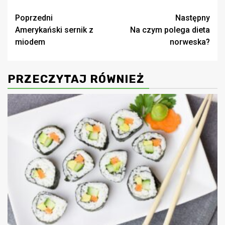
Zobacz
Poprzedni
Następny
Amerykański sernik z
Na czym polega dieta
wpisy
miodem
norweska?
PRZECZYTAJ RÓWNIEŻ