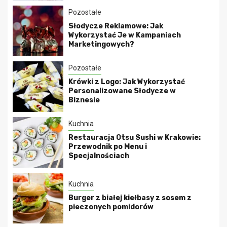
Pozostałe
Słodycze Reklamowe: Jak
Wykorzystać Je w Kampaniach
Marketingowych?
Pozostałe
Krówki z Logo: Jak Wykorzystać
Personalizowane Słodycze w
Biznesie
Kuchnia
Restauracja Otsu Sushi w Krakowie:
Przewodnik po Menu i
Specjalnościach
Kuchnia
Burger z białej kiełbasy z sosem z
pieczonych pomidorów