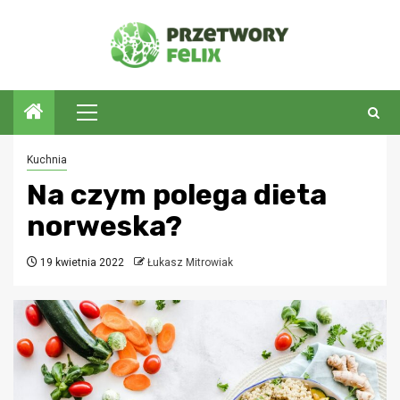
Przejdź
do
treści
Menu
główne
Kuchnia
Na czym polega dieta
norweska?
19 kwietnia 2022
Łukasz Mitrowiak