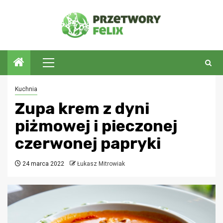
Przejdź
do
treści
Menu
główne
Kuchnia
Zupa krem z dyni
piżmowej i pieczonej
czerwonej papryki
24 marca 2022
Łukasz Mitrowiak