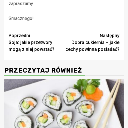
zapraszamy.
Smacznego!
Zobacz
Poprzedni
Następny
Soja: jakie przetwory
Dobra cukiernia – jakie
wpisy
mogą z niej powstać?
cechy powinna posiadać?
PRZECZYTAJ RÓWNIEŻ