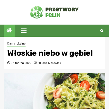
Przejdź
do
treści
Menu
główne
Dania lokalne
Włoskie niebo w gębie!
15 marca 2022
Łukasz Mitrowiak