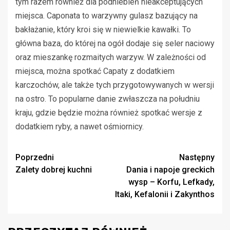
tym razem również dla podniebień nieakceptujących
miejsca. Caponata to warzywny gulasz bazujący na
bakłażanie, który kroi się w niewielkie kawałki. To
główna baza, do której na ogół dodaje się seler naciowy
oraz mieszankę rozmaitych warzyw. W zależności od
miejsca, można spotkać Capaty z dodatkiem
karczochów, ale także tych przygotowywanych w wersji
na ostro. To popularne danie zwłaszcza na południu
kraju, gdzie będzie można również spotkać wersje z
dodatkiem ryby, a nawet ośmiornicy.
Zobacz
Poprzedni
Następny
Zalety dobrej kuchni
Dania i napoje greckich
wpisy
wysp – Korfu, Lefkady,
Itaki, Kefalonii i Zakynthos