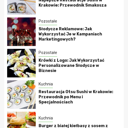
Najlepsze Restauracje Sushi w
Krakowie: Przewodnik Smakosza
Pozostałe
Słodycze Reklamowe: Jak
Wykorzystać Je w Kampaniach
Marketingowych?
Pozostałe
Krówki z Logo: Jak Wykorzystać
Personalizowane Słodycze w
Biznesie
Kuchnia
Restauracja Otsu Sushi w Krakowie:
Przewodnik po Menu i
Specjalnościach
Kuchnia
Burger z białej kiełbasy z sosem z